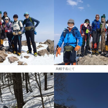
烏帽子岳にて