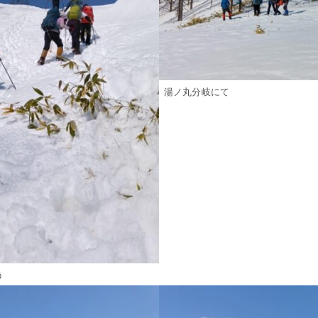
湯ノ丸分岐にて
う