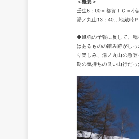
＜概要＞
壬生6：00＝都賀ＩＣ＝小諸
湯ノ丸山13：40…地蔵峠Ｐ
◆風強の予報に反して、穏
はあるものの踏み跡がしっ
り楽しみ、湯ノ丸山の急登
期の気持ちの良い山行だっ