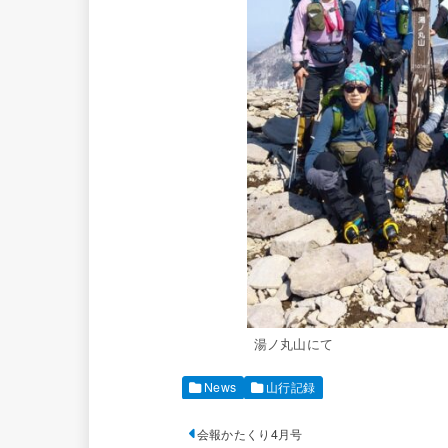
湯ノ丸山にて
News
山行記録
会報かたくり4月号