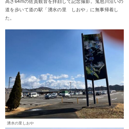
高さ64mの佐貫観音を拝顔して記念撮影。鬼怒川沿いの
道を歩いて道の駅「湧水の里 しおや」に無事帰着し
た。
湧水の里しおや