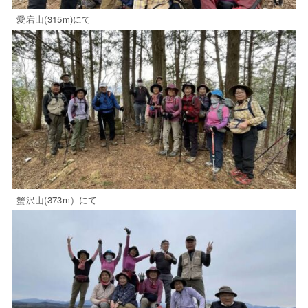
愛宕山(315m)にて
蟹沢山(373m）にて