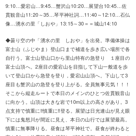
9:10…愛宕山…9:45…蟹沢山10:20…展望台10:45…佐
貫観音山11:20～35…琴平神社詞…11:40～12:10…石仏
像…湧水の里「しおや」13:15～30＝＝城山14:10
◆曇り空の中「湧水の里 しおや」を出発。準備体操は
富士山（ふじやま）登山口まで補道を歩き広い場所で各
自行う。富士山登山口から里山特有の急登り １座目の
富士山頂へ。2座目の愛宕山を目指して下山一般道を歩
いて登山口から急登を登り，愛宕山山頂へ。下山して3
座目も蟹沢山の急登を登り上がる。全員無事元気！！！
そこから縦走ルートで本日のメインのひとつ佐貫観音山
に向かう。山頂は大きな岩で10m以上の高さがあり。3
点支持で慎重に‼慎重に‼登る。展望は日光連山が見え眼
下には鬼怒川が間近に見え、本日の山行では展望最高。
慎重に無事降りる。昼食は琴平神社で。昼食が終わると