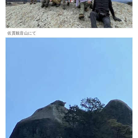
佐貫観音山にて