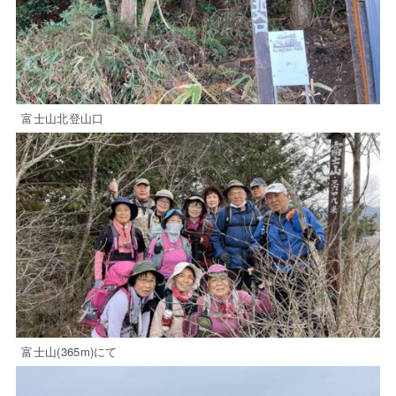
富士山北登山口
富士山(365m)にて