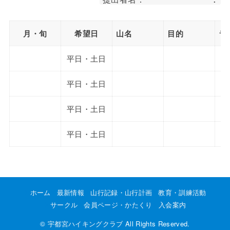
月・旬
希望日
山名
目的
ラ
平日・土日
平日・土日
平日・土日
平日・土日
ホーム
最新情報
山行記録・山行計画
教育・訓練活動
サークル
会員ページ・かたくり
入会案内
©
宇都宮ハイキングクラブ
All Rights Reserved.