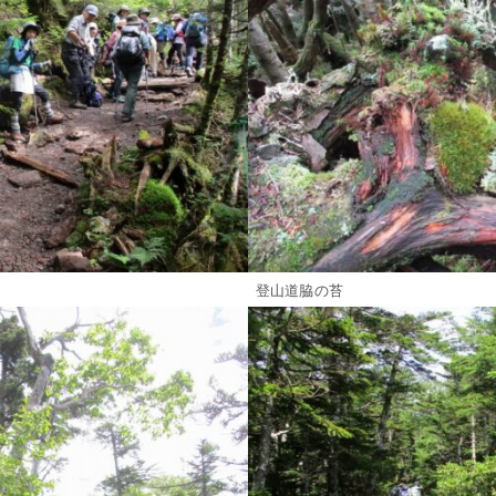
登山道脇の苔