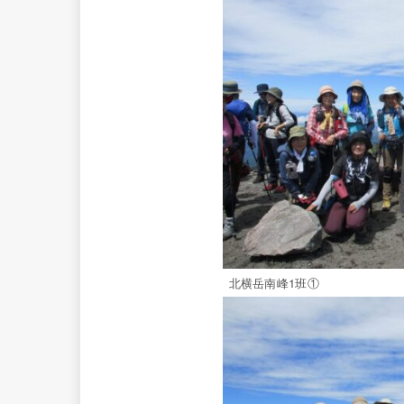
北横岳南峰1班①