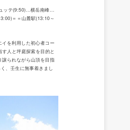
ヒュッテ(9:50)…横岳南峰…
3:00)＝＝山麓駅(13:10～
エイを利用した初心者コー
指す人と坪庭探索を目的と
り譲られながら山頂を目指
早く、壬生に無事着きまし