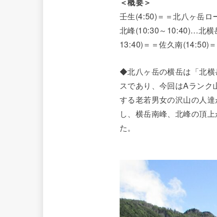
＜概要＞
壬生(4:50)＝＝北八ヶ岳ロー
北峰(10:30～10:40)…北
13:40)＝＝佐久南(14:50)＝
◆北八ヶ岳の横岳は「北横
スであり、今回はAランク
する老若男女の沢山の人達
し、横岳南峰、北峰の頂上
た。