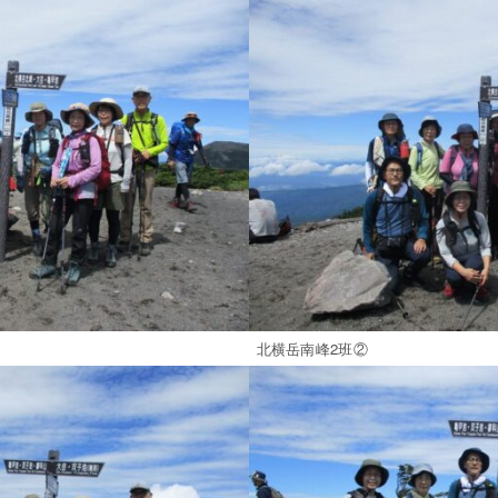
北横岳南峰2班②