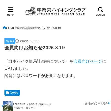
MENU
SEARCH
HOME
News
会員向けお知らせ2025.8.19
2025.08.22
News
会員向けお知らせ2025.8.19
「自主ハイク簡易計画書について」を
会員向けページ
に
UPしました。
閲覧にはパスワードが必要になります。
News
会報かたくり９月号
2025.7.28(月)~30(水)定例ハイク
「常念岳～蝶ヶ岳」