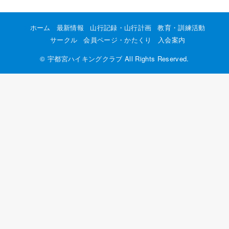
ホーム
最新情報
山行記録・山行計画
教育・訓練活動
サークル
会員ページ・かたくり
入会案内
©
宇都宮ハイキングクラブ
All Rights Reserved.