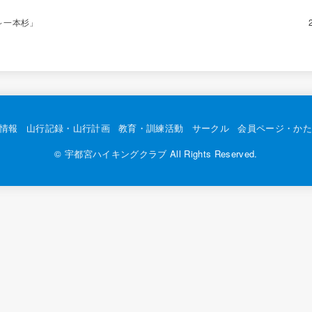
山～一本杉」
情報
山行記録・山行計画
教育・訓練活動
サークル
会員ページ・かた
©
宇都宮ハイキングクラブ
All Rights Reserved.