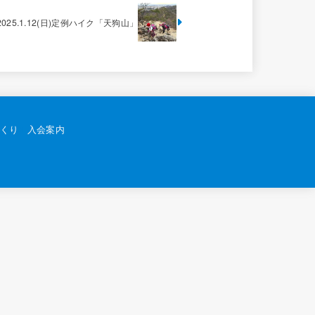
2025.1.12(日)定例ハイク「天狗山」
くり
入会案内