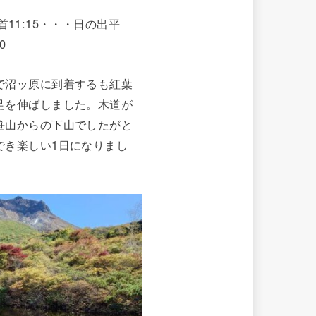
ヶ首11:15・・・日の出平
0
で沼ッ原に到着するも紅葉
足を伸ばしました。木道が
笹山からの下山でしたがと
でき楽しい1日になりまし