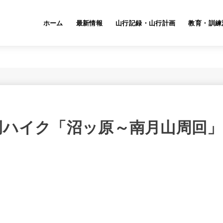
ホーム
最新情報
山行記録・山行計画
教育・訓練
」
(日)定例ハイク「沼ッ原～南月山周回」