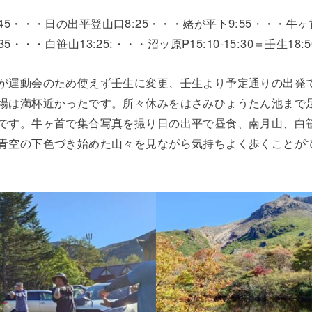
-7:45・・・日の出平登山口8:25・・・姥が平下9:55・・・牛
:35・・・白笹山13:25:・・・沼ッ原P15:10-15:30＝壬生18:5
が運動会のため使えず壬生に変更、壬生より予定通りの出発
場は満杯近かったです。所々休みをはさみひょうたん池まで
です。牛ヶ首で集合写真を撮り日の出平で昼食、南月山、白
青空の下色づき始めた山々を見ながら気持ちよく歩くことが