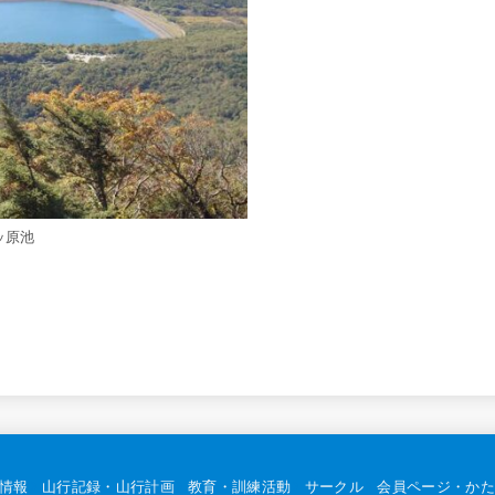
ッ原池
情報
山行記録・山行計画
教育・訓練活動
サークル
会員ページ・かた