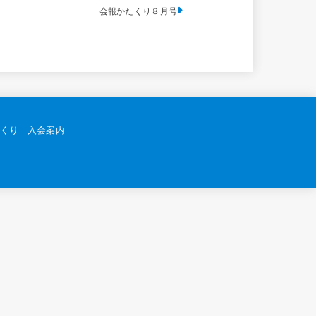
会報かたくり８月号
くり
入会案内