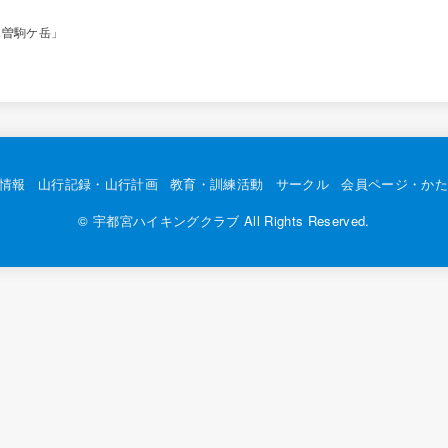
「木曽駒ケ岳」
情報
山行記録・山行計画
教育・訓練活動
サークル
会員ページ・かた
©
宇都宮ハイキングクラブ
All Rights Reserved.